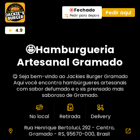
Fechado
Pedir aqui
Pedir para depois
4.9
🤩Hamburgueria
Artesanal Gramado
😋 Seja bem-vindo ao Jackies Burger Gramado
Aqui você encontra hambúrgueres artesanais
com sabor defumado e o xis prensado mais
saboroso de Gramado.
No local
Retirada
Delivery
Rua Henrique Bertoluci, 292 - Centro,
Gramado - RS, 95670-000, Brasil